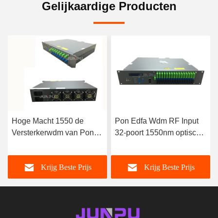
Gelijkaardige Producten
Hoge Macht 1550 de
Pon Edfa Wdm RF Input
Versterkerwdm van Pon
32-poort 1550nm optische
Edfa Optische Combine
versterker met JDSU-laser
16 Output per 19dbm, edfa
Krijg Beste Prijs
Krijg Beste Prijs
1550