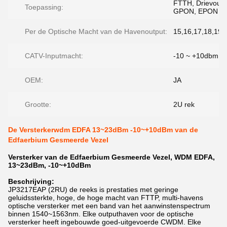
FTTH, Drievoudi
Toepassing:
GPON, EPON
Per de Optische Macht van de Havenoutput:
15,16,17,18,19,
CATV-Inputmacht:
-10 ~ +10dbm
OEM:
JA
Grootte:
2U rek
De Versterkerwdm EDFA 13~23dBm -10~+10dBm van de
Edfaerbium Gesmeerde Vezel
Versterker van de Edfaerbium Gesmeerde Vezel, WDM EDFA,
13~23dBm, -10~+10dBm
Beschrijving:
JP3217EAP (2RU) de reeks is prestaties met geringe
geluidssterkte, hoge, de hoge macht van FTTP, multi-havens
optische versterker met een band van het aanwinstenspectrum
binnen 1540~1563nm. Elke outputhaven voor de optische
versterker heeft ingebouwde goed-uitgevoerde CWDM. Elke