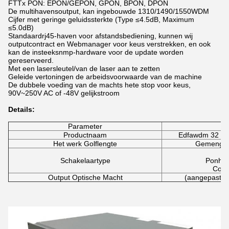
FTTx PON: EPON/GEPON, GPON, BPON, DPON
De multihavensoutput, kan ingebouwde 1310/1490/1550WDM
Cijfer met geringe geluidssterkte (Type ≤4.5dB, Maximum
≤5.0dB)
Standaardrj45-haven voor afstandsbediening, kunnen wij
outputcontract en Webmanager voor keus verstrekken, en ook
kan de insteeksnmp-hardware voor de update worden
gereserveerd.
Met een lasersleutel/van de laser aan te zetten
Geleide vertoningen de arbeidsvoorwaarde van de machine
De dubbele voeding van de machts hete stop voor keus,
90V~250V AC of -48V gelijkstroom
Details:
Parameter
Productnaam
Edfawdm 32 Ha
Het werk Golflengte
Gemengde
C
Schakelaartype
Ponha
Comb
Output Optische Macht
(aangepast) 