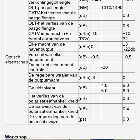
verrichtingsgolflengte
OLT-pasgolflengte
(NM)
1310/1490
CATV-het verlies van de
(dB)
0,8
pasgolflengte
OLT-het verlies van de
(dB)
0,8
pasgolflengte
CATV-inputmacht (Pi)
(dBm)
-10
+10
Aantal outputhavens
(PCs)
32
Elke macht van de
13
(dBm)
0
havenoutput
~22dbm
Verschil van elke
Optisch
(dB)
-0.5
+0.5
outputmacht
eigenschap
Output optische macht
(dB)
-20
controle
De regelbare waaier van
(dBm)
-3
0
de outputmacht
4.5
5.0
Geluidsniveau
(dB)
5.0
6.0
Het verlies van de
(dB)
0,3
polarisatieafhankelijkheid
De aanwinst van de
(dB)
0,4
polarisatieafhankelijkheid
De verspreiding van de
(ps)
0,3
polarisatiewijze
Workshop