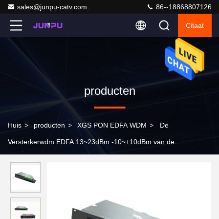
sales@junpu-catv.com
86--18868807126
Citaat
producten
Huis
>
producten
>
XGS PON EDFA WDM
>
De
Versterkerwdm EDFA 13~23dBm -10~+10dBm van de
Edfaerbium Gesmeerde Vezel