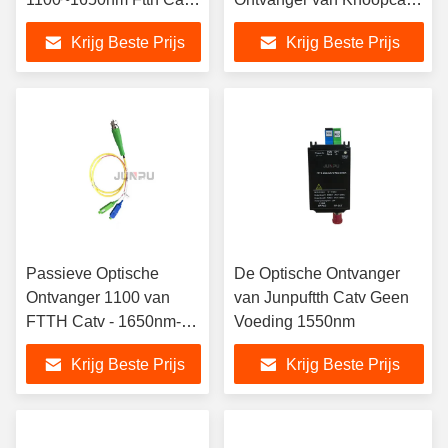
de Optische Optische
voor FTTH
Krijg Beste Prijs
Krijg Beste Prijs
Knoop van Ftth Catv
Passieve Optische
De Optische Ontvanger
Ontvanger 1100 van
van Junpuftth Catv Geen
FTTH Catv - 1650nm-
Voeding 1550nm
Vezel Optische Knoop
Krijg Beste Prijs
Krijg Beste Prijs