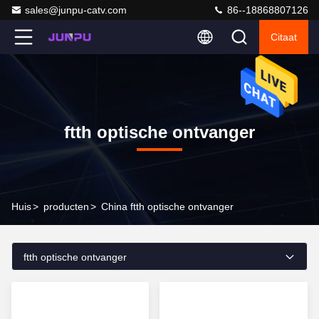
sales@junpu-catv.com
86--18868807126
Citaat
ftth optische ontvanger
Huis
>
producten
>
China ftth optische ontvanger
ftth optische ontvanger