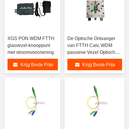
XGS PON WDM FTTH
De Optische Ontvanger
glasvezel-knooppunt
van FTTH Catv, WDM
met stroomvoorziening
passieve Vezel Optische
Knoop, geen voeding
Krijg Beste Prijs
Krijg Beste Prijs