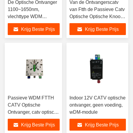
De Optische Ontvanger
Van de Ontvangerscatv
1100~1650nm,
van Ftth de Passieve Catv
vlechttype WDM
Optische Optische Knoop
passieve optische
1100~1650nm
Krijg Beste Prijs
Krijg Beste Prijs
ontvanger van Ftthcatv
Passieve WDM FTTH
Indoor 12V CATV optische
CATV Optische
ontvanger, geen voeding,
Ontvanger, catv optische
wDM-module
node1100~1650
Krijg Beste Prijs
Krijg Beste Prijs