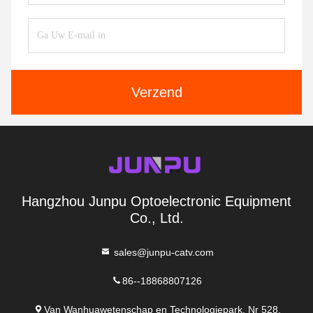
Verzend
Hangzhou Junpu Optoelectronic Equipment
Co., Ltd.
sales@junpu-catv.com
86--18868807126
Van Wanhuawetenschap en Technologiepark, Nr 528,