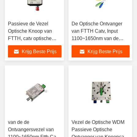
Passieve de Vezel
De Optische Ontvanger
Optische Knoop van
van FTTH Catv, Input
FTTH, catv optische
1100~1650nm van de
ontvangersinput
Vezel de Optische Knoop
Krijg Beste Prijs
Krijg Beste Prijs
1100~1650nm voor catv
van de de
Vezel de Optische WDM
Ontvangersvezel van
Passieve Optische
1100~1650nm Ftth Catv
Ontvanger van Knoopcatv