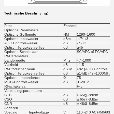
Technische Beschrijving:
Punt
Eenheid
Optische Parameters
Optische Golflengte
NM
1290~1600
Optische Inputwaaier
dBm
-17~+3
AGC Controlewaaier
dB
-7~+2
Optisch Terugkeerverlies
dB
≥45
Optische Schakelaar
SC/APC of FC/APC
Rf-Parameters
Bandbreedte
Mhz
47~1000
Vlakheid
dB
±1.5
Rf-Productieniveau
dBuV
≥82 (AGC Controle: -
Optisch Terugkeerverlies
dB
≥14dB (47~1000MHz)
Optische Impendence
Ω
75
MGC-Controlewaaier
dB
0~20±2
Rf-schakelaar
F-5
Verbindingsparameters
CTB
dB
≥ 65@-8dBm
CSO
dB
≥ 65@-8dBm
CNR
dB
≥ 48@-8dBm
Anderen
Voeding
Inputvoltage
V
110~240 AC@50/60Hz