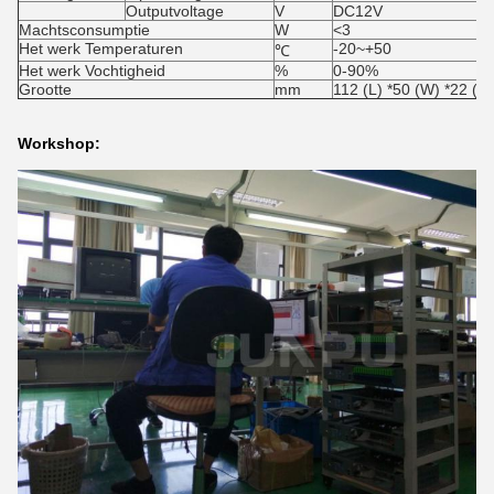
Outputvoltage
V
DC12V
Machtsconsumptie
W
<3
Het werk Temperaturen
-20~+50
℃
Het werk Vochtigheid
%
0-90%
Grootte
mm
112 (L) *50 (W) *22 (H)
Workshop: