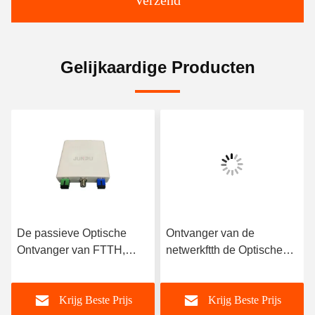
Verzend
Gelijkaardige Producten
De passieve Optische
Ontvanger van de
Ontvanger van FTTH,
netwerkftth de Optische
Wdm Catv Optische
Knoop met Filteroutput
Ontvangersknoop 1
1550nm 12V
Krijg Beste Prijs
Krijg Beste Prijs
Output