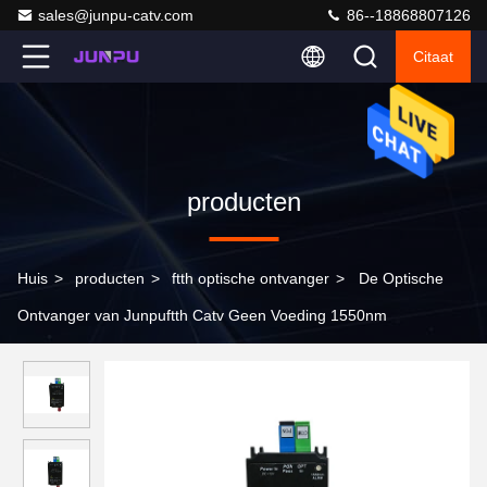
sales@junpu-catv.com
86--18868807126
Citaat
producten
Huis
>
producten
>
ftth optische ontvanger
>
De Optische
Ontvanger van Junpuftth Catv Geen Voeding 1550nm