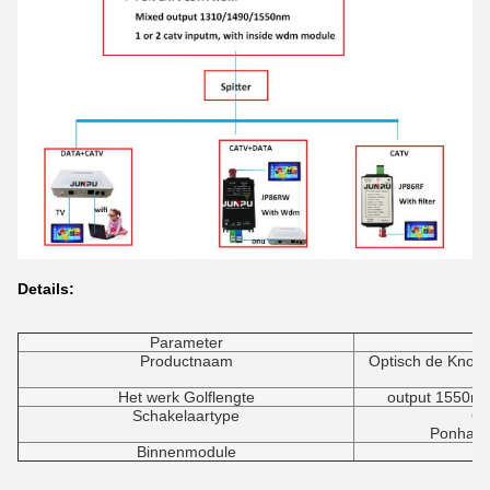
Details:
Parameter
Productnaam
Optisch de Knoo
Het werk Golflengte
output 1550nm
Schakelaartype
Ca
Ponhave
Binnenmodule