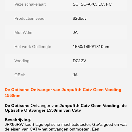
Vezelschakelaar:
SC, SC-APC, LC, FC
Productieniveau:
82dbuv
Met Wdm:
JA
Het werk Golflengte:
1550/1490/1310nm
Voeding:
DC12V
OEM:
JA
De Optische Ontvanger van Junpuftth Catv Geen Voeding
1550nm
De Optische
Ontvanger van
Junpu
ftth Catv Geen Voeding, de
Optische Ontvanger 1550nm van Catv
Beschrijving:
JPX86RW
keurt lage optische machtsdetector, GaAs goed en wat
de eisen van CATV-het ontvangen ontmoeten. Een