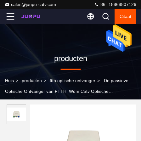
sales@junpu-catv.com
86--18868807126
Citaat
producten
Huis
>
producten
>
ftth optische ontvanger
>
De passieve
Optische Ontvanger van FTTH, Wdm Catv Optische
Ontvangersknoop 1 Output