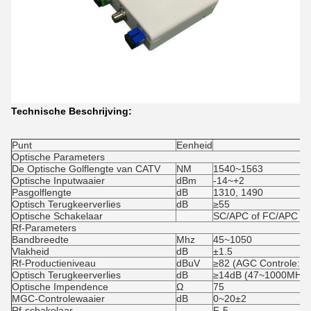
Technische Beschrijving:
Punt
Eenheid
Optische Parameters
De Optische Golflengte van CATV
NM
1540~1563
Optische Inputwaaier
dBm
-14~+2
Pasgolflengte
dB
1310, 1490
Optisch Terugkeerverlies
dB
≥55
Optische Schakelaar
SC/APC of FC/APC
Rf-Parameters
Bandbreedte
Mhz
45~1050
Vlakheid
dB
±1.5
Rf-Productieniveau
dBuV
≥82 (AGC Controle: -
Optisch Terugkeerverlies
dB
≥14dB (47~1000MHz)
Optische Impendence
Ω
75
MGC-Controlewaaier
dB
0~20±2
Rf-schakelaar
F-5