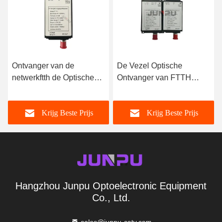
Ontvanger van de
De Vezel Optische
netwerkftth de Optische
Ontvanger van FTTH
Knoop met Filteroutput
1550nm Catv/Mini
1550nm 12V
Optische Ontvanger voor
Krijg Beste Prijs
Krijg Beste Prijs
Drievoudig Spel
Hangzhou Junpu Optoelectronic Equipment
Co., Ltd.
sales@junpu-catv.com