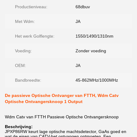
Productieniveau:
68dbuv
Met Wdm:
JA
Het werk Golflengte:
1550/1490/1310nm
Voeding:
Zonder voeding
OEM:
JA
Bandbreedte:
45-862MHz/1000MHz
De passieve Optische Ontvanger van FTTH, Wdm Catv
Optische Ontvangersknoop 1 Output
Wdm Catv van FTTH Passieve Optische Ontvangersknoop
Beschrijving:
JPXP86RW
keurt lage optische machtsdetector, GaAs goed en
wat de eisen van CATV-het ontvangen ontmoeten. Een