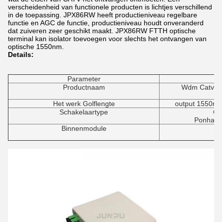
verscheidenheid van functionele producten is lichtjes verschillend
in de toepassing. JPX86RW heeft productieniveau regelbare
functie en AGC de functie, productieniveau houdt onveranderd
dat zuiveren zeer geschikt maakt.
JPX86RW
FTTH optische
terminal kan isolator toevoegen voor slechts het ontvangen van
optische 1550nm.
Details:
Parameter
Productnaam
Wdm Catv va
O
Het werk Golflengte
output 1550nm
Schakelaartype
Ca
Ponhave
Binnenmodule