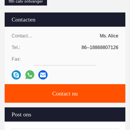
ftth catv ontvanger
Contacten
Contacten:
Ms. Alice
Tel.:
86--18868807126
Fax:
Contact nu
Post ons