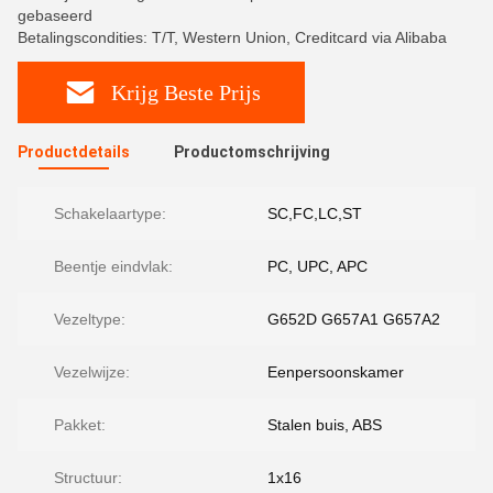
gebaseerd
Betalingscondities: T/T, Western Union, Creditcard via Alibaba
Krijg Beste Prijs
Productdetails
Productomschrijving
Schakelaartype:
SC,FC,LC,ST
Beentje eindvlak:
PC, UPC, APC
Vezeltype:
G652D G657A1 G657A2
Vezelwijze:
Eenpersoonskamer
Pakket:
Stalen buis, ABS
Structuur:
1x16