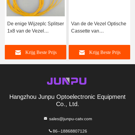
De enige Wijzeplc Splitser
Van de de Vezel Optische
1x8 van de Vezel
Cassette van
Optische Kabel voor Catv
Singlmode16 Havens van
met Sc-APC Adapter
de Splitserssc de
Krijg Beste Prijs
Krijg Beste Prijs
Schakelaar1x16 ABS
Hangzhou Junpu Optoelectronic Equipment
Co., Ltd.
sales@junpu-catv.com
86--18868807126