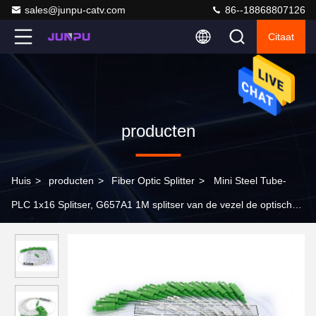
sales@junpu-catv.com
86--18868807126
Citaat
producten
Huis
>
producten
>
Fiber Optic Splitter
>
Mini Steel Tube-
PLC 1x16 Splitser, G657A1 1M splitser van de vezel de optische
kabel