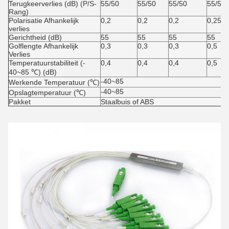
Terugkeerverlies (dB) (P/S-
55/50
55/50
55/50
55/50
Rang)
Polarisatie Afhankelijk
0,2
0,2
0,2
0,25
verlies
Gerichtheid (dB)
55
55
55
55
Golflengte Afhankelijk
0,3
0,3
0,3
0,5
Verlies
Temperatuurstabiliteit (-
0,4
0,4
0,4
0,5
40~85 ℃) (dB)
-40~85
Werkende Temperatuur (℃)
-40~85
Opslagtemperatuur (℃)
Pakket
Staalbuis of ABS