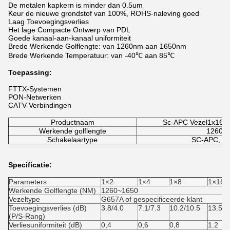
De metalen kapkern is minder dan 0.5um
Keur de nieuwe grondstof van 100%, ROHS-naleving goed
Laag Toevoegingsverlies
Het lage Compacte Ontwerp van PDL
Goede kanaal-aan-kanaal uniformiteit
Brede Werkende Golflengte: van 1260nm aan 1650nm
Brede Werkende Temperatuur: van -40℃ aan 85℃
Toepassing:
FTTX-Systemen
PON-Netwerken
CATV-Verbindingen
Productnaam
Sc-APC Vezel1x16 P
Werkende golflengte
1260 
Schakelaartype
SC-APC, SC
Specificatie:
Parameters
1×2
1×4
1×8
1×16
Werkende Golflengte (NM)
1260~1650
Vezeltype
G657A of gespecificeerde klant
Toevoegingsverlies (dB)
3.8/4.0
7.1/7.3
10.2/10.5
13.5/1
(P/S-Rang)
Verliesuniformiteit (dB)
0,4
0,6
0,8
1.2