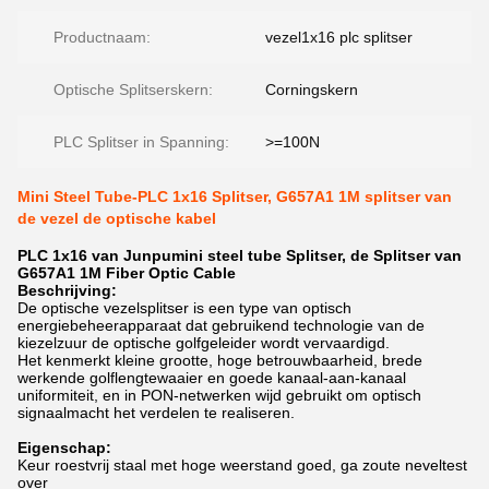
Productnaam:
vezel1x16 plc splitser
Optische Splitserskern:
Corningskern
PLC Splitser in Spanning:
>=100N
Mini Steel Tube-PLC 1x16 Splitser, G657A1 1M splitser van
de vezel de optische kabel
PLC
1x16 van
Junpu
mini steel tube Splitser, de Splitser van
G657A1 1M Fiber Optic Cable
Beschrijving:
De optische vezelsplitser is een type van optisch
energiebeheerapparaat dat gebruikend technologie van de
kiezelzuur de optische golfgeleider wordt vervaardigd.
Het kenmerkt kleine grootte, hoge betrouwbaarheid, brede
werkende golflengtewaaier en goede kanaal-aan-kanaal
uniformiteit, en in PON-netwerken wijd gebruikt om optisch
signaalmacht het verdelen te realiseren.
Eigenschap:
Keur roestvrij staal met hoge weerstand goed, ga zoute neveltest
over