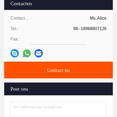
Contacten
Contacten:
Ms. Alice
Tel.:
86--18868807126
Fax:
Contact nu
Post ons