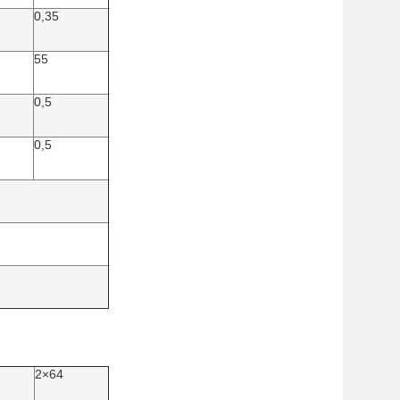
0,35
55
0,5
0,5
2×64