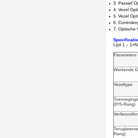
3. Passief 
4. Vezel Opt
5. Vezel Op
6. Controle
7. Optische 
Specificatie
Lijst 1 – 1×
Parameters
Werkende Go
Vezeltype
Toevoegings
(P/S-Rang)
Verliesunifor
Terugkeerver
Rang)