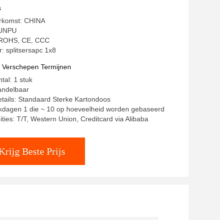
s
erkomst: CHINA
JUNPU
: ROHS, CE, CCC
 splitsersapc 1x8
t Verschepen Termijnen
tal: 1 stuk
andelbaar
tails: Standaard Sterke Kartondoos
rkdagen 1 die ~ 10 op hoeveelheid worden gebaseerd
ities: T/T, Western Union, Creditcard via Alibaba
Krijg Beste Prijs