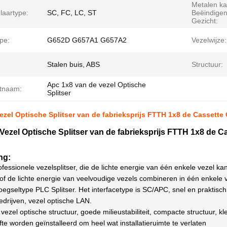
Metalen k
laartype:
SC, FC, LC, ST
Beëindigen
Gezicht:
pe:
G652D G657A1 G657A2
Vezelwijze:
Stalen buis, ABS
Structuur:
Apc 1x8 van de vezel Optische
tnaam:
Splitser
ezel Optische Splitser van de fabrieksprijs FTTH 1x8 de Cassett
Vezel Optische Splitser van de fabrieksprijs FTTH 1x8 de 
ng:
rofessionele vezelsplitser, die de lichte energie van één enkele vezel 
of de lichte energie van veelvoudige vezels combineren in één enkele 
egseltype PLC Splitser. Het interfacetype is SC/APC, snel en praktisch
bedrijven, vezel optische LAN.
 vezel optische structuur, goede milieustabiliteit, compacte structuur, 
e worden geïnstalleerd om heel wat installatieruimte te verlaten