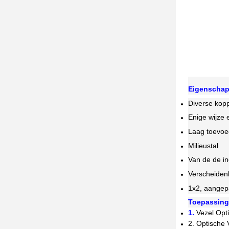
Eigenscha
Diverse kop
Enige wijze 
Laag toevoeg
Milieustal
Van de de i
Verscheiden
1x2, aangep
Toepassing
1.
Vezel Op
2. Optische