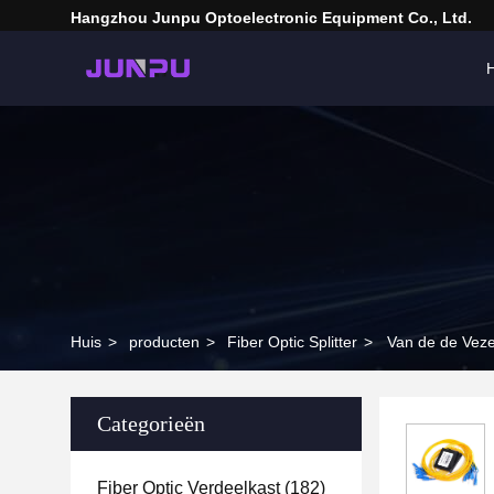
Hangzhou Junpu Optoelectronic Equipment Co., Ltd.
H
Huis
>
producten
>
Fiber Optic Splitter
>
Van de de Veze
Categorieën
Fiber Optic Verdeelkast
(182)