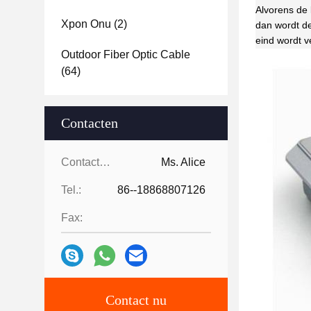
Alvorens de 
Xpon Onu
(2)
dan wordt de
eind wordt v
Outdoor Fiber Optic Cable
(64)
Contacten
Contacten:
Ms. Alice
Tel.:
86--18868807126
Fax:
Contact nu