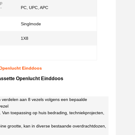
ap
-
PC, UPC, APC
Singlmode
1X8
e Openlucht Einddoos
Cassette Openlucht Einddoos
kan verdelen aan 8 vezels volgens een bepaalde
vezel
. Van toepassing op huis bedrading, techniekprojecten,
kleine grootte, kan in diverse bestaande overdrachtdozen,