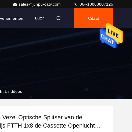
sales@junpu-catv.com
86--18868807126
venementen
Citaat
Dutch
cht Einddoos
 Vezel Optische Splitser van de
rijs FTTH 1x8 de Cassette Openlucht