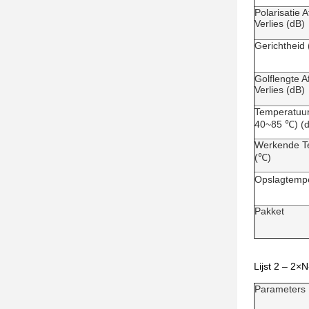
Polarisatie A
Verlies (dB)
Gerichtheid 
Golflengte A
Verlies (dB)
Temperatuurst
40~85 ℃) (
Werkende T
(℃)
Opslagtemp
Pakket
Lijst 2 – 2×
Parameters