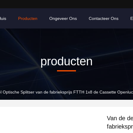
uis
Producten
Ongeveer Ons
Contacteer Ons
E
producten
l Optische Splitser van de fabrieksprijs FTTH 1x8 de Cassette Openlu
Van de de
fabrieksp