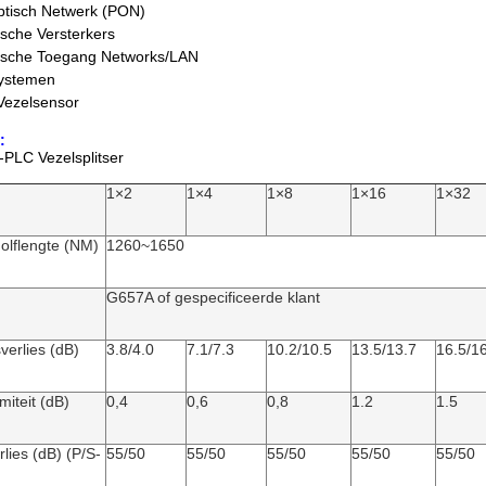
Optisch Netwerk (PON)
ische Versterkers
tische Toegang Networks/LAN
systemen
Vezelsensor
:
N-PLC Vezelsplitser
1×2
1×4
1×8
1×16
1×32
lflengte (NM)
1260~1650
G657A of gespecificeerde klant
verlies (dB)
3.8/4.0
7.1/7.3
10.2/10.5
13.5/13.7
16.5/1
miteit (dB)
0,4
0,6
0,8
1.2
1.5
lies (dB) (P/S-
55/50
55/50
55/50
55/50
55/50