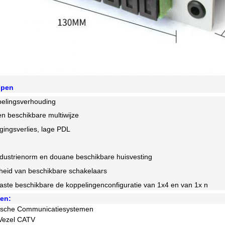
ppen
pelingsverhouding
en beschikbare multiwijze
ingsverlies, lage PDL
ndustrienorm en douane beschikbare huisvesting
heid van beschikbare schakelaars
aste beschikbare de koppelingenconfiguratie van 1x4 en van 1x n
en:
tische Communicatiesystemen
 Vezel CATV