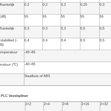
fhankelijk
0,2
0,2
0,2
0,25
0,3
(dB)
55
55
55
55
55
fhankelijk
0,3
0,3
0,3
0,5
0,5
abiliteit (-
0,4
0,4
0,4
0,5
0,5
dB)
emperatuur
-40~85
-40~85
eratuur (℃)
Staalbuis of ABS
N-PLC Vezelsplitser
2×2
2×4
2×8
2×16
2×32