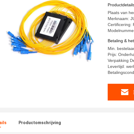
Einddoos
Productdetail
Plaats van h
Merknaam: 
Certificering
Modelnummer:
Betaling & he
Min. bestelaan
Prijs: Onderh
Verpakking De
Levertijd: we
Betalingscond
ails
Productomschrijving