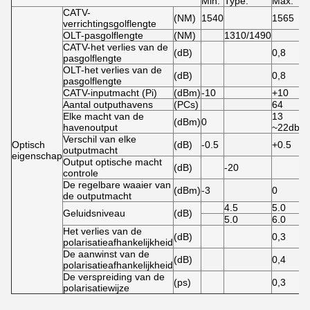
Min.
Type.
Max.
CATV-
(NM)
1540
1565
verrichtingsgolflengte
OLT-pasgolflengte
(NM)
1310/1490
CATV-het verlies van de
(dB)
0,8
pasgolflengte
OLT-het verlies van de
(dB)
0,8
pasgolflengte
CATV-inputmacht (Pi)
(dBm)
-10
+10
Aantal outputhavens
(PCs)
64
Elke macht van de
13
(dBm)
0
havenoutput
~22dbm
Verschil van elke
Optisch
(dB)
-0.5
+0.5
outputmacht
eigenschap
Output optische macht
(dB)
-20
controle
De regelbare waaier van
(dBm)
-3
0
de outputmacht
4.5
5.0
Geluidsniveau
(dB)
5.0
6.0
Het verlies van de
(dB)
0,3
polarisatieafhankelijkheid
De aanwinst van de
(dB)
0,4
polarisatieafhankelijkheid
De verspreiding van de
(ps)
0,3
polarisatiewijze