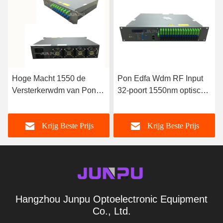
Hoge Macht 1550 de
Pon Edfa Wdm RF Input
Versterkerwdm van Pon
32-poort 1550nm optische
Edfa Optische Combine
versterker met JDSU-laser
16 Output per 19dbm, edfa
Krijg Beste Prijs
Krijg Beste Prijs
1550
Hangzhou Junpu Optoelectronic Equipment
Co., Ltd.