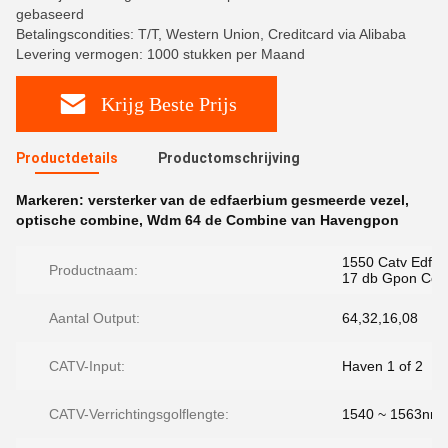
gebaseerd
Betalingscondities: T/T, Western Union, Creditcard via Alibaba
Levering vermogen: 1000 stukken per Maand
Krijg Beste Prijs
Productdetails
Productomschrijving
Markeren:
versterker van de edfaerbium gesmeerde vezel
,
optische combine
,
Wdm 64 de Combine van Havengpon
1550 Catv Edfa
Productnaam:
17 db Gpon Com
Aantal Output:
64,32,16,08
CATV-Input:
Haven 1 of 2
CATV-Verrichtingsgolflengte:
1540 ~ 1563nm