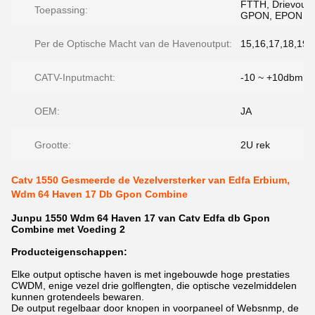
FTTH, Drievoudi
Toepassing:
GPON, EPON
Per de Optische Macht van de Havenoutput:
15,16,17,18,19,
CATV-Inputmacht:
-10 ~ +10dbm
OEM:
JA
Grootte:
2U rek
Catv 1550 Gesmeerde de Vezelversterker van Edfa Erbium,
Wdm 64 Haven 17 Db Gpon Combine
Junpu 1550 Wdm 64 Haven 17 van Catv Edfa db Gpon
Combine met Voeding 2
Producteigenschappen:
Elke output optische haven is met ingebouwde hoge prestaties
CWDM, enige vezel drie golflengten, die optische vezelmiddelen
kunnen grotendeels bewaren.
De output regelbaar door knopen in voorpaneel of Websnmp, de