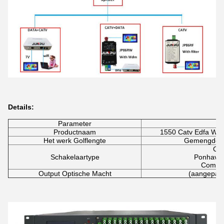
Details:
Parameter
Productnaam
1550 Catv Edfa Wd
Het werk Golflengte
Gemengde o
Ca
Schakelaartype
Ponhave
Combin
Output Optische Macht
(aangepast