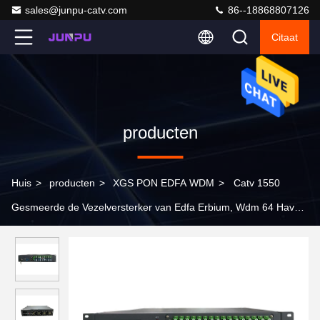
sales@junpu-catv.com
86--18868807126
Citaat
producten
Huis
>
producten
>
XGS PON EDFA WDM
>
Catv 1550
Gesmeerde de Vezelversterker van Edfa Erbium, Wdm 64 Haven
17 Db Gpon Combine