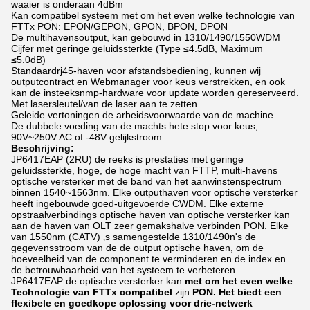
waaier is onderaan 4dBm
Kan compatibel systeem met om het even welke technologie van
FTTx PON: EPON/GEPON, GPON, BPON, DPON
De multihavensoutput, kan gebouwd in 1310/1490/1550WDM
Cijfer met geringe geluidssterkte (Type ≤4.5dB, Maximum
≤5.0dB)
Standaardrj45-haven voor afstandsbediening, kunnen wij
outputcontract en Webmanager voor keus verstrekken, en ook
kan de insteeksnmp-hardware voor update worden gereserveerd.
Met lasersleutel/van de laser aan te zetten
Geleide vertoningen de arbeidsvoorwaarde van de machine
De dubbele voeding van de machts hete stop voor keus,
90V~250V AC of -48V gelijkstroom
Beschrijving:
JP6417EAP (2RU) de reeks is prestaties met geringe
geluidssterkte, hoge, de hoge macht van FTTP, multi-havens
optische versterker met de band van het aanwinstenspectrum
binnen 1540~1563nm. Elke outputhaven voor optische versterker
heeft ingebouwde goed-uitgevoerde CWDM. Elke externe
opstraalverbindings optische haven van optische versterker kan
aan de haven van OLT zeer gemakshalve verbinden PON. Elke
van 1550nm (CATV) ‚s samengestelde 1310/1490n's de
gegevensstroom van de de output optische haven, om de
hoeveelheid van de component te verminderen en de index en
de betrouwbaarheid van het systeem te verbeteren.
JP6417EAP
de optische versterker kan
met om het even welke
Technologie van FTTx compatibel
zijn
PON. Het biedt een
flexibele en goedkope oplossing voor drie-netwerk