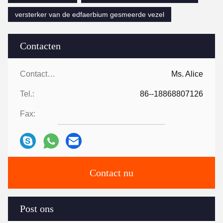
versterker van de edfaerbium gesmeerde vezel
Contacten
Contacten:
Ms. Alice
Tel.:
86--18868807126
Fax:
Contact nu
Post ons