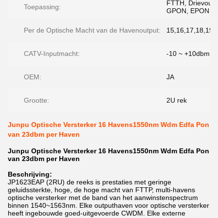
FTTH, Drievoudi
Toepassing:
GPON, EPON
Per de Optische Macht van de Havenoutput:
15,16,17,18,19,
CATV-Inputmacht:
-10 ~ +10dbm
OEM:
JA
Grootte:
2U rek
Junpu Optische Versterker 16 Havens1550nm Wdm Edfa Pon
van 23dbm per Haven
Junpu Optische Versterker 16 Havens1550nm Wdm Edfa Pon
van 23dbm per Haven
Beschrijving:
JP1623EAP (2RU) de reeks is prestaties met geringe
geluidssterkte, hoge, de hoge macht van FTTP, multi-havens
optische versterker met de band van het aanwinstenspectrum
binnen 1540~1563nm. Elke outputhaven voor optische versterker
heeft ingebouwde goed-uitgevoerde CWDM. Elke externe