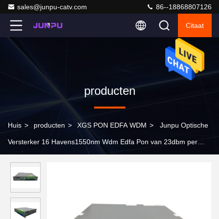
sales@junpu-catv.com
86--18868807126
Citaat
producten
Huis
>
producten
>
XGS PON EDFA WDM
>
Junpu Optische
Versterker 16 Havens1550nm Wdm Edfa Pon van 23dbm per
Haven