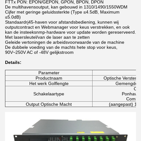
FTTx PON: EPON/GEPON, GPON, BPON, DPON
De multihavensoutput, kan gebouwd in 1310/1490/1550WDM
Cijfer met geringe geluidssterkte (Type ≤4.5dB, Maximum
≤5.0dB)
Standaardrj45-haven voor afstandsbediening, kunnen wij
outputcontract en Webmanager voor keus verstrekken, en ook
kan de insteeksnmp-hardware voor update worden gereserveerd.
Met lasersleutel/van de laser aan te zetten
Geleide vertoningen de arbeidsvoorwaarde van de machine
De dubbele voeding van de machts hete stop voor keus,
90V~250V AC of -48V gelijkstroom
Details:
Parameter
Productnaam
Optische Verster
Het werk Golflengte
Gemengde o
Cat
Schakelaartype
Ponhave
Combin
Output Optische Macht
(aangepast) 15