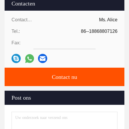
Contacten
Contacten:
Ms. Alice
Tel.:
86--18868807126
Fax:
Contact nu
Post ons