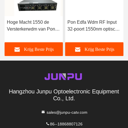
Hoge Macht 1550 de
Pon Edfa Wdm RF Input
Versterkerwdm van Pon
32-poort 1550nm optische
Edfa Optische Combine
versterker met JDSU-laser
16 Output per 19dbm, edfa
Krijg Beste Prijs
Krijg Beste Prijs
1550
Hangzhou Junpu Optoelectronic Equipment
Co., Ltd.
sales@junpu-catv.com
86--18868807126