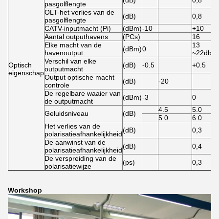
(dB)
0,8
pasgolflengte
OLT-het verlies van de
(dB)
0,8
pasgolflengte
CATV-inputmacht (Pi)
(dBm)
-10
+10
Aantal outputhavens
(PCs)
16
Elke macht van de
13
(dBm)
0
havenoutput
~22dbm
Verschil van elke
Optisch
(dB)
-0.5
+0.5
outputmacht
eigenschap
Output optische macht
(dB)
-20
controle
De regelbare waaier van
(dBm)
-3
0
de outputmacht
4.5
5.0
Geluidsniveau
(dB)
5.0
6.0
Het verlies van de
(dB)
0,3
polarisatieafhankelijkheid
De aanwinst van de
(dB)
0,4
polarisatieafhankelijkheid
De verspreiding van de
(ps)
0,3
polarisatiewijze
Workshop