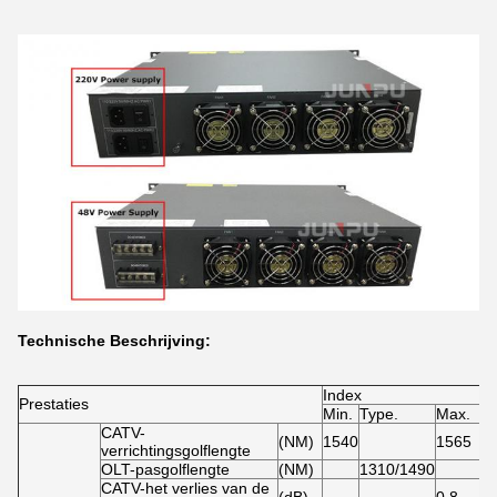
Technische Beschrijving:
Index
Prestaties
Min.
Type.
Max.
CATV-
(NM)
1540
1565
verrichtingsgolflengte
OLT-pasgolflengte
(NM)
1310/1490
CATV-het verlies van de