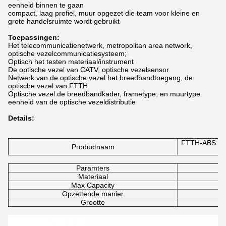
eenheid binnen te gaan
compact, laag profiel, muur opgezet die team voor kleine en
grote handelsruimte wordt gebruikt
Toepassingen:
Het telecommunicatienetwerk, metropolitan area network,
optische vezelcommunicatiesysteem;
Optisch het testen materiaal/instrument
De optische vezel van CATV, optische vezelsensor
Netwerk van de optische vezel het breedbandtoegang, de
optische vezel van FTTH
Optische vezel de breedbandkader, frametype, en muurtype
eenheid van de optische vezeldistributie
Details:
FTTH-ABS 4 d
Productnaam
Paramters
Materiaal
Max Capacity
Opzettende manier
Grootte