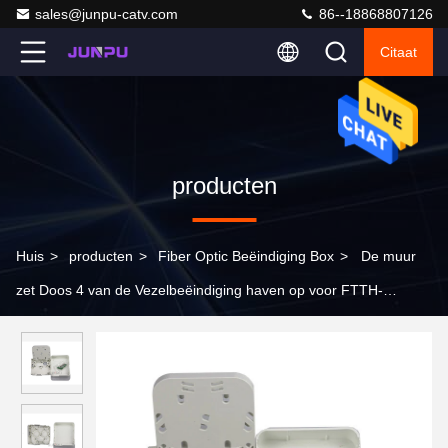
sales@junpu-catv.com
86--18868807126
Citaat
producten
Huis
>
producten
>
Fiber Optic Beëindiging Box
>
De muur
zet Doos 4 van de Vezelbeëindiging haven op voor FTTH-
optische vezel