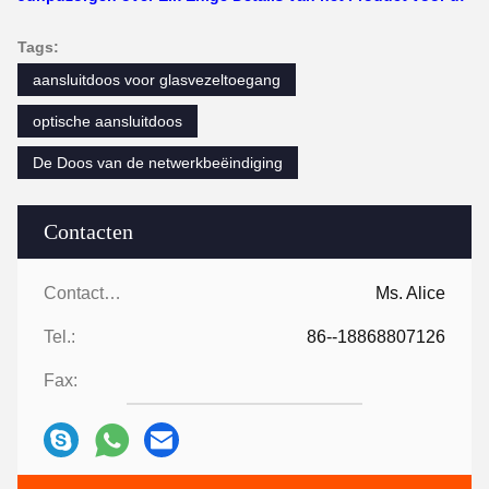
Tags:
aansluitdoos voor glasvezeltoegang
optische aansluitdoos
De Doos van de netwerkbeëindiging
Contacten
Contacten:
Ms. Alice
Tel.:
86--18868807126
Fax: