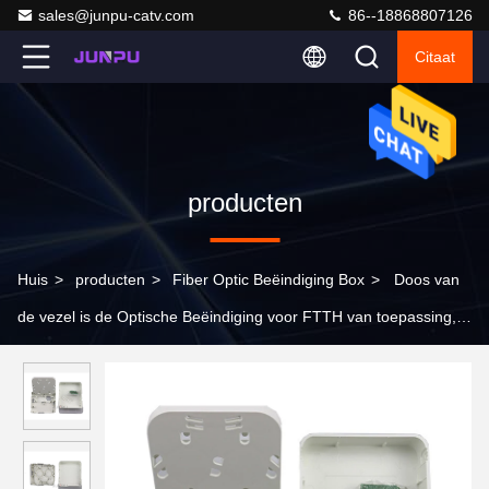
sales@junpu-catv.com
86--18868807126
Citaat
producten
Huis
>
producten
>
Fiber Optic Beëindiging Box
>
Doos van
de vezel is de Optische Beëindiging voor FTTH van toepassing,
ftth vezel optische einddoos