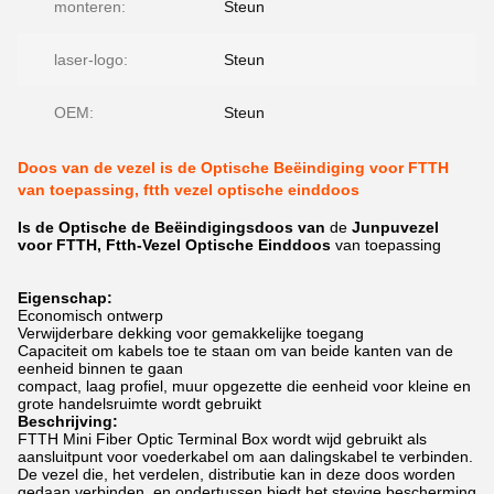
monteren:
Steun
laser-logo:
Steun
OEM:
Steun
Doos van de vezel is de Optische Beëindiging voor FTTH
van toepassing, ftth vezel optische einddoos
Is
de Optische de Beëindigingsdoos van
de
Junpu
vezel
voor FTTH, Ftth-Vezel Optische Einddoos
van toepassing
Eigenschap:
Economisch ontwerp
Verwijderbare dekking voor gemakkelijke toegang
Capaciteit om kabels toe te staan om van beide kanten van de
eenheid binnen te gaan
compact, laag profiel, muur opgezette die eenheid voor kleine en
grote handelsruimte wordt gebruikt
Beschrijving:
FTTH Mini Fiber Optic Terminal Box wordt wijd gebruikt als
aansluitpunt voor voederkabel om aan dalingskabel te verbinden.
De vezel die, het verdelen, distributie kan in deze doos worden
gedaan verbinden, en ondertussen biedt het stevige bescherming