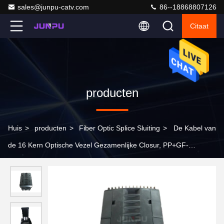
sales@junpu-catv.com
86--18868807126
Citaat
producten
Huis
>
producten
>
Fiber Optic Splice Sluiting
>
De Kabel van
de 16 Kern Optische Vezel Gezamenlijke Closur, PP+GF-
materiaal, ip68