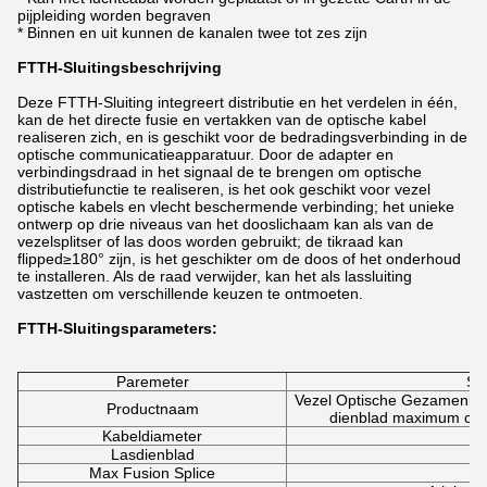
pijpleiding worden begraven
* Binnen en uit kunnen de kanalen twee tot zes zijn
FTTH-Sluitings
beschrijving
Deze
FTTH-Sluiting
integreert distributie en het verdelen in één,
kan de het directe fusie en vertakken van de optische kabel
realiseren zich, en is geschikt voor de bedradingsverbinding in de
optische communicatieapparatuur. Door de adapter en
verbindingsdraad in het signaal de te brengen om optische
distributiefunctie te realiseren, is het ook geschikt voor vezel
optische kabels en vlecht beschermende verbinding; het unieke
ontwerp op drie niveaus van het dooslichaam kan als van de
vezelsplitser of las doos worden gebruikt; de tikraad kan
flipped≥180° zijn, is het geschikter om de doos of het onderhoud
te installeren. Als de raad verwijder, kan het als lassluiting
vastzetten om verschillende keuzen te ontmoeten.
FTTH-Sluitingsparameters
:
Paremeter
Spe
Vezel Optische Gezamenlijke
Productnaam
dienblad maximum capa
Kabeldiameter
Lasdienblad
Max Fusion Splice