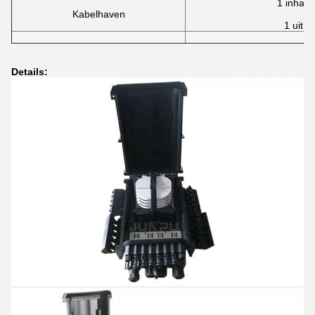
1 inha
Kabelhaven
1 uit 
Details: