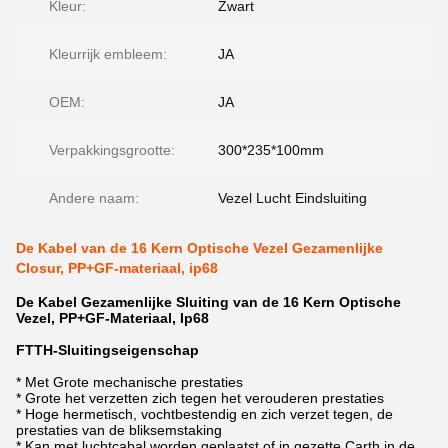
Kleur:
Zwart
Kleurrijk embleem:
JA
OEM:
JA
Verpakkingsgrootte:
300*235*100mm
Andere naam:
Vezel Lucht Eindsluiting
De Kabel van de 16 Kern Optische Vezel Gezamenlijke
Closur, PP+GF-materiaal, ip68
De Kabel Gezamenlijke Sluiting van de 16 Kern Optische
Vezel, PP+GF-Materiaal, Ip68
FTTH-Sluitingseigenschap
* Met Grote mechanische prestaties
* Grote het verzetten zich tegen het verouderen prestaties
* Hoge hermetisch, vochtbestendig en zich verzet tegen, de
prestaties van de bliksemstaking
* Kan met luchtcabal worden geplaatst of in gezette Carth in de