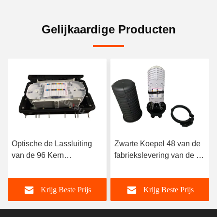
Gelijkaardige Producten
Optische de Lassluiting
Zwarte Koepel 48 van de
van de 96 Kern
fabriekslevering van de de
Horizontale Vezel met 4
Lassluiting van de
Dienbladen in Zwarte
Kernvezel de Optische
Krijg Beste Prijs
Krijg Beste Prijs
Kleur
Gezamenlijke Doos