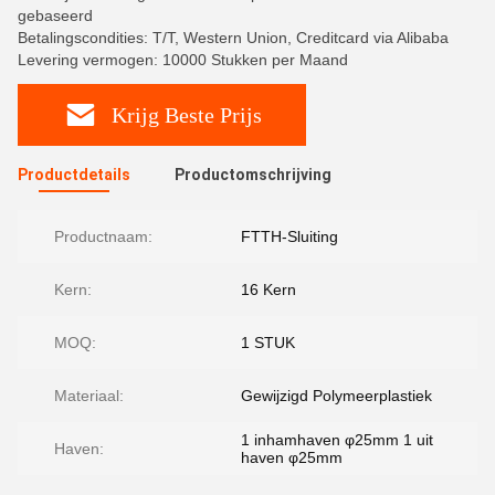
gebaseerd
Betalingscondities: T/T, Western Union, Creditcard via Alibaba
Levering vermogen: 10000 Stukken per Maand
Krijg Beste Prijs
Productdetails
Productomschrijving
Productnaam:
FTTH-Sluiting
Kern:
16 Kern
MOQ:
1 STUK
Materiaal:
Gewijzigd Polymeerplastiek
1 inhamhaven φ25mm 1 uit
Haven:
haven φ25mm