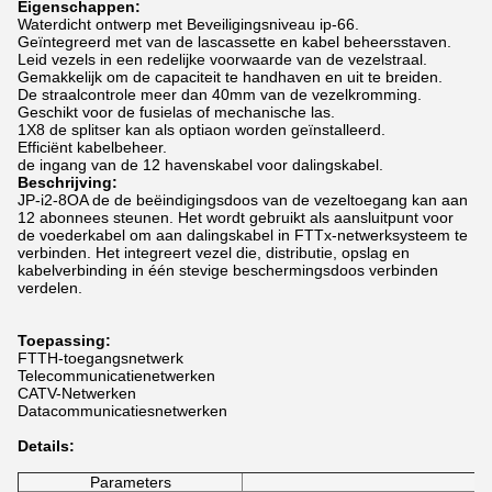
Eigenschappen:
Waterdicht ontwerp met Beveiligingsniveau ip-66.
Geïntegreerd met van de lascassette en kabel beheersstaven.
Leid vezels in een redelijke voorwaarde van de vezelstraal.
Gemakkelijk om de capaciteit te handhaven en uit te breiden.
De straalcontrole meer dan 40mm van de vezelkromming.
Geschikt voor de fusielas of mechanische las.
1X8 de splitser kan als optiaon worden geïnstalleerd.
Efficiënt kabelbeheer.
de ingang van de 12 havenskabel voor dalingskabel.
Beschrijving:
JP-i2-8OA de de beëindigingsdoos van de vezeltoegang kan aan
12 abonnees steunen. Het wordt gebruikt als aansluitpunt voor
de voederkabel om aan dalingskabel in FTTx-netwerksysteem te
verbinden. Het integreert vezel die, distributie, opslag en
kabelverbinding in één stevige beschermingsdoos verbinden
verdelen.
Toepassing:
FTTH-toegangsnetwerk
Telecommunicatienetwerken
CATV-Netwerken
Datacommunicatiesnetwerken
Details:
Parameters
Sp