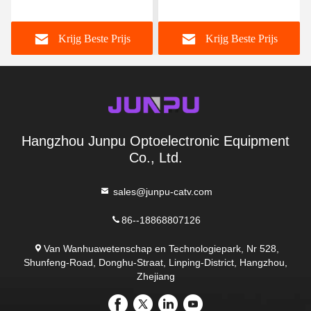
Kernftth Vezel in 8 uit PC-
Havensvezel Optische de
ABS Witte Kleur
Doos1x16 Plc Splitser
Krijg Beste Prijs
Krijg Beste Prijs
Openlucht
Hangzhou Junpu Optoelectronic Equipment
Co., Ltd.
sales@junpu-catv.com
86--18868807126
Van Wanhuawetenschap en Technologiepark, Nr 528,
Shunfeng-Road, Donghu-Straat, Linping-District, Hangzhou,
Zhejiang