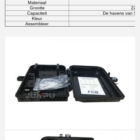
Materiaal
Grootte
220
Capaciteit
De havens van Sc 
Kleur
L
Assembleer