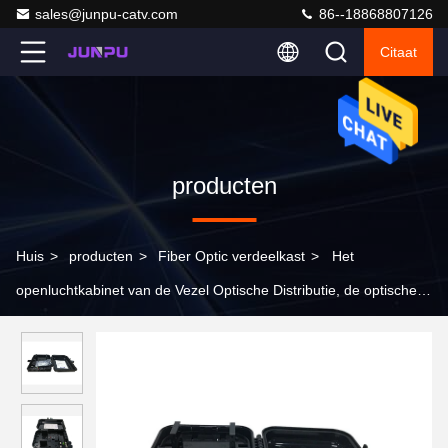
sales@junpu-catv.com
86--18868807126
Citaat
producten
Huis
>
producten
>
Fiber Optic verdeelkast
>
Het
openluchtkabinet van de Vezel Optische Distributie, de optische
kabel van de zwarte doosvezel