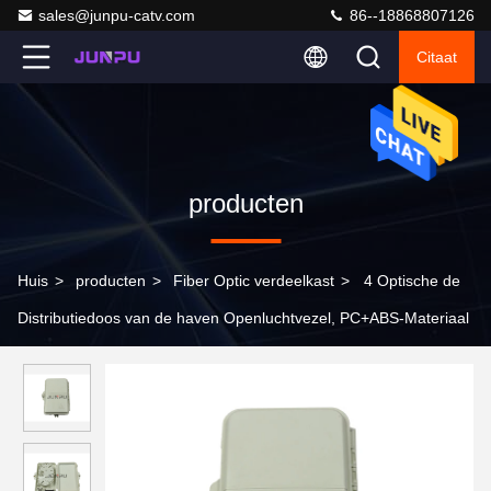
sales@junpu-catv.com
86--18868807126
Citaat
producten
Huis
>
producten
>
Fiber Optic verdeelkast
>
4 Optische de
Distributiedoos van de haven Openluchtvezel, PC+ABS-Materiaal