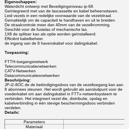
Eigenschappen:
Waterdicht ontwerp met Beveiligingsniveau ip-68.
Geïntegreerd met van de lascassette en kabel beheersstaven.
Leid vezels in een redelijke voorwaarde van de vezelstraal.
Gemakkelijk om de capaciteit te handhaven en uit te breiden.
De straalcontrole meer dan 40mm van de vezelkromming.
Geschikt voor de fusielas of mechanische las.
1X8 de splitser kan als optie worden geïnstalleerd.
Efficiënt kabelbeheer.
de ingang van de 8 havenskabel voor dalingskabel.
Toepassing:
FTTH-toegangsnetwerk
Telecommunicatienetwerken
CATV-Netwerken
Datacommunicatiesnetwerken
Beschrijving:
JP-i2-8OC de de beëindigingsdoos van de vezeltoegang kan aan
8 abonnees steunen. Het wordt gebruikt als aansluitpunt voor de
voederkabel om aan dalingskabel in FTTx-netwerksysteem te
verbinden. Het integreert vezel die, distributie, opslag en
kabelverbinding in één stevige beschermingsdoos verbinden
verdelen.
Details:
Parameters
Sp
Materiaal