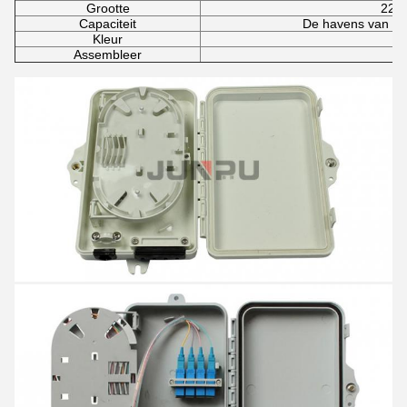
Grootte
225
Capaciteit
De havens van Sc
Kleur
Assembleer