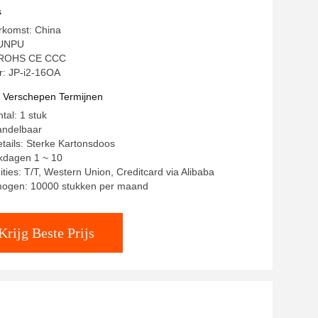
s
rkomst: China
JUNPU
g: ROHS CE CCC
: JP-i2-16OA
t Verschepen Termijnen
tal: 1 stuk
andelbaar
tails: Sterke Kartonsdoos
rkdagen 1 ~ 10
ities: T/T, Western Union, Creditcard via Alibaba
mogen: 10000 stukken per maand
Krijg Beste Prijs