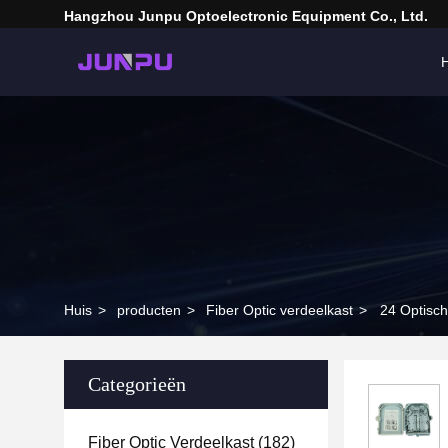
Hangzhou Junpu Optoelectronic Equipment Co., Ltd.
H
Huis
>
producten
>
Fiber Optic verdeelkast
>
24 Optisch
Categorieën
Fiber Optic Verdeelkast
(182)