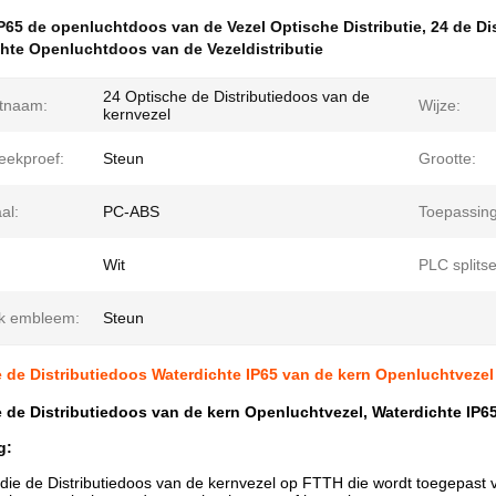
P65 de openluchtdoos van de Vezel Optische Distributie
,
24 de Di
hte Openluchtdoos van de Vezeldistributie
24 Optische de Distributiedoos van de
tnaam:
Wijze:
kernvezel
teekproef:
Steun
Grootte:
al:
PC-ABS
Toepassing
Wit
PLC splitse
jk embleem:
Steun
 de Distributiedoos Waterdichte IP65 van de kern Openluchtvezel
 de Distributiedoos van de kern Openluchtvezel, Waterdichte IP6
g:
die de Distributiedoos van de kernvezel op FTTH die wordt toegepast 