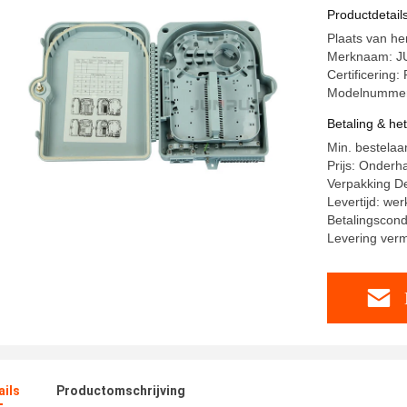
Productdetail
Plaats van he
Merknaam: 
Certificerin
Modelnummer
Betaling & he
Min. bestelaan
Prijs: Onderh
Verpakking De
Levertijd: we
Betalingscond
Levering ver
ails
Productomschrijving