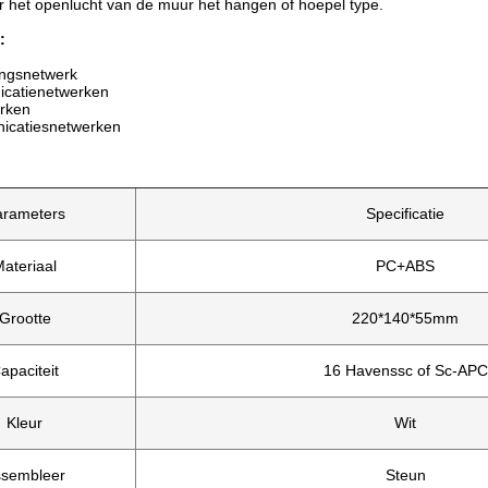
r het openlucht van de muur het hangen of hoepel type.
:
ngsnetwerk
catienetwerken
rken
icatiesnetwerken
arameters
Specificatie
ateriaal
PC+ABS
Grootte
220*140*55mm
apaciteit
16 Havenssc of Sc-APC
Kleur
Wit
sembleer
Steun