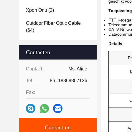
geschikt voo
Xpon Onu
(2)
Toepassing
FTTH-toega
Outdoor Fiber Optic Cable
Telecommuni
CATV-Netwe
(64)
Datacommun
Details:
Contacten
P
Contacten:
Ms. Alice
M
Tel.:
86--18868807126
Fax:
C
Contact nu
As