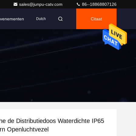
sales@junpu-catv.com
86--18868807126
venementen
Citaat
Dutch
he de Distributiedoos Waterdichte IP65
rn Openluchtvezel