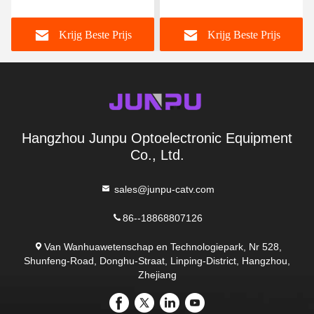
UPC van Sc Optische het
het Koordsm Vlecht van
Koord Simplex enige
het Vezel Optisch Flard de
Krijg Beste Prijs
Krijg Beste Prijs
wijze LSZH
Vezel Optisch Sc 1/3/5
Meters
Hangzhou Junpu Optoelectronic Equipment
Co., Ltd.
sales@junpu-catv.com
86--18868807126
Van Wanhuawetenschap en Technologiepark, Nr 528,
Shunfeng-Road, Donghu-Straat, Linping-District, Hangzhou,
Zhejiang