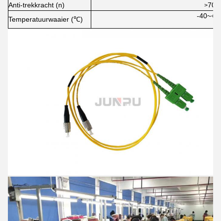
Anti-trekkracht (n)
70
>
-40~+8
Temperatuurwaaier (℃)