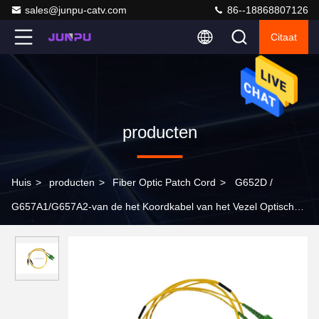
sales@junpu-catv.com
86--18868807126
Citaat
producten
Huis
>
producten
>
Fiber Optic Patch Cord
>
G652D /
G657A1/G657A2-van de het Koordkabel van het Vezel Optische
Flard APC van Sc aan FC-de Duplex van PC