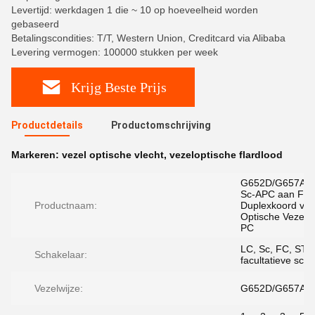
Levertijd: werkdagen 1 die ~ 10 op hoeveelheid worden
gebaseerd
Betalingscondities: T/T, Western Union, Creditcard via Alibaba
Levering vermogen: 100000 stukken per week
Krijg Beste Prijs
Productdetails
Productomschrijving
Markeren:
vezel optische vlecht
,
vezeloptische flardlood
G652D/G657A1
Sc-APC aan FC-
Productnaam:
Duplexkoord van
Optische Vezelfl
PC
LC, Sc, FC, ST
Schakelaar:
facultatieve sch
Vezelwijze:
G652D/G657A1