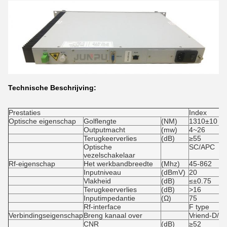
Technische Beschrijving:
Prestaties
Index
Optische eigenschap
Golflengte
(NM)
1310±10
Outputmacht
(mw)
4~26
Terugkeerverlies
(dB)
≥55
Optische
SC/APC
vezelschakelaar
Rf-eigenschap
Het werkbandbreedte
(Mhz)
45-862
Inputniveau
(dBmV)
20
Vlakheid
(dB)
≤±0.75
Terugkeerverlies
(dB)
>
16
Inputimpedantie
(Ω)
75
Rf-interface
F type
Verbindingseigenschap
Breng kanaal over
Vriend-D/6
CNR
(dB)
≥52