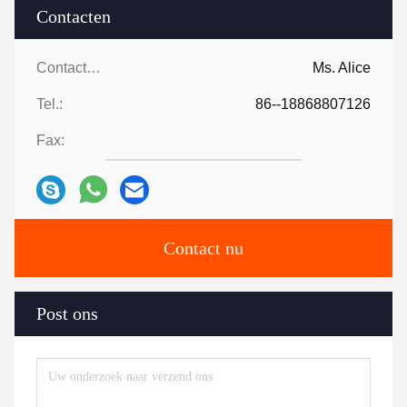
Contacten
Contacten:
Ms. Alice
Tel.:
86--18868807126
Fax:
Contact nu
Post ons