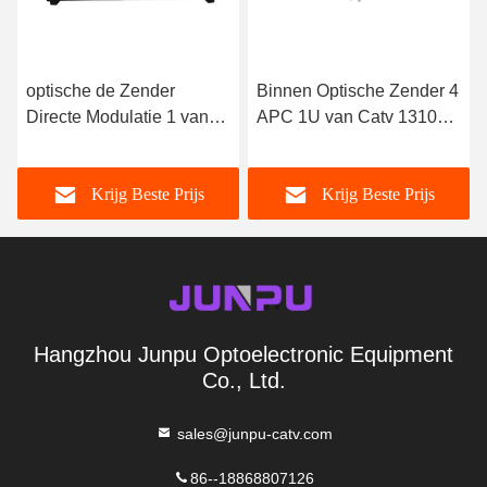
optische de Zender
Binnen Optische Zender 4
Directe Modulatie 1 van
APC 1U van Catv 1310nm
12mw 1310nm Output
van Sc van ~ 30mw met
Toegepast HFC-Netwerk
SNMP
Krijg Beste Prijs
Krijg Beste Prijs
Hangzhou Junpu Optoelectronic Equipment
Co., Ltd.
sales@junpu-catv.com
86--18868807126