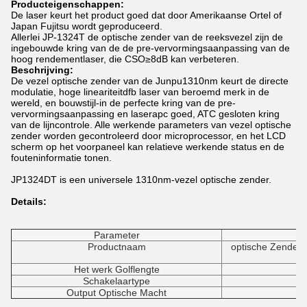
Producteigenschappen:
De laser keurt het product goed dat door Amerikaanse Ortel of
Japan Fujitsu wordt geproduceerd.
Allerlei JP-1324T de optische zender van de reeksvezel zijn de
ingebouwde kring van de de pre-vervormingsaanpassing van de
hoog rendementlaser, die CSO≥8dB kan verbeteren.
Beschrijving:
De vezel optische zender van de Junpu1310nm keurt de directe
modulatie, hoge lineariteitdfb laser van beroemd merk in de
wereld, en bouwstijl-in de perfecte kring van de pre-
vervormingsaanpassing en laserapc goed, ATC gesloten kring
van de lijncontrole. Alle werkende parameters van vezel optische
zender worden gecontroleerd door microprocessor, en het LCD
scherm op het voorpaneel kan relatieve werkende status en de
fouteninformatie tonen.
JP1324DT is een universele 1310nm-vezel optische zender.
Details:
Parameter
Productnaam
optische Zender
Het werk Golflengte
Schakelaartype
Output Optische Macht