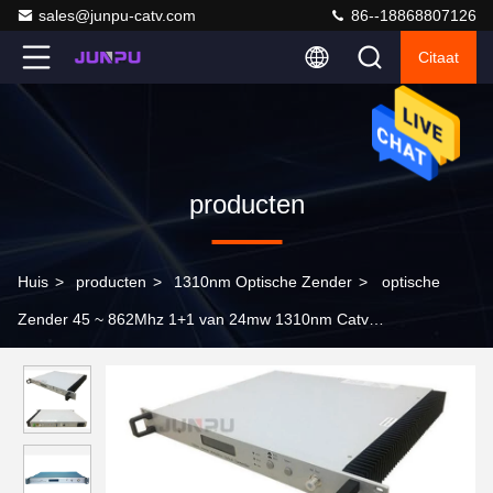
sales@junpu-catv.com
86--18868807126
Citaat
producten
Huis
>
producten
>
1310nm Optische Zender
>
optische
Zender 45 ~ 862Mhz 1+1 van 24mw 1310nm Catv
ReserveKrachtbron