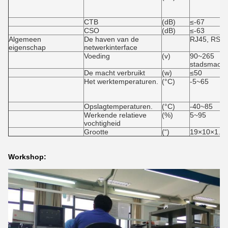
CTB
(dB)
≤-67
CSO
(dB)
≤-63
Algemeen
De haven van de
RJ45, RS2
eigenschap
netwerkinterface
Voeding
(v)
90~265
stadsmacht
De macht verbruikt
(w)
≤50
Het werktemperaturen.
(°C)
-5~65
Opslagtemperaturen.
(°C)
-40~85
Werkende relatieve
(%)
5~95
vochtigheid
Grootte
(“)
19×10×1.7
Workshop: